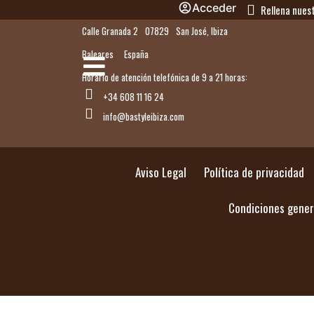
Acceder
Rellena nues
Calle Granada 2
07829
San José, Ibiza
Baleares
España
Horario de atención telefónica de 9 a 21 horas:
+34 608 11 16 24
info@bastyleibiza.com
Aviso Legal
Política de privacidad
Condiciones gener