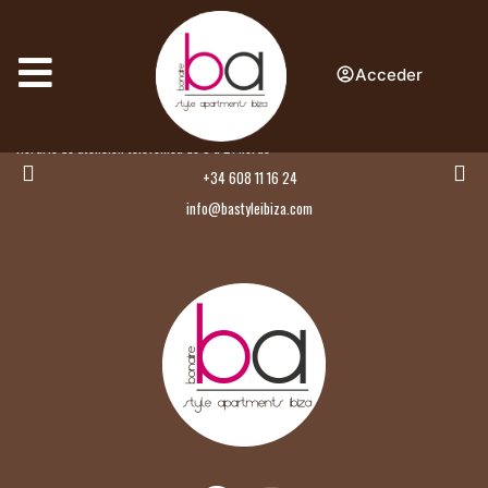
Acceder
Calle Granada 2
07829
San José, Ibiza
Baleares
España
Horario de atención telefónica de 9 a 21 horas:
+34 608 11 16 24
info@bastyleibiza.com